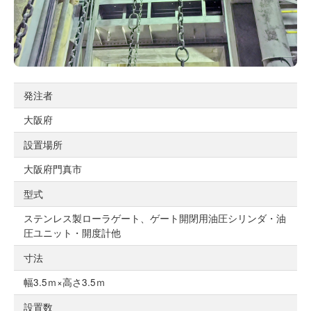
発注者
大阪府
設置場所
大阪府門真市
型式
ステンレス製ローラゲート、ゲート開閉用油圧シリンダ・油
圧ユニット・開度計他
寸法
幅3.5ｍ×高さ3.5ｍ
設置数