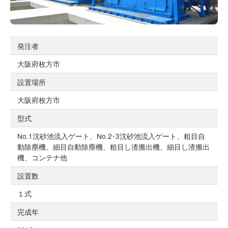
発注者
大阪府枚方市
設置場所
大阪府枚方市
型式
No.1沈砂池流入ゲート、No.2･3沈砂池流入ゲート、粗目自
動除塵機、細目自動除塵機、粗目し渣搬出機、細目し渣搬出
機、コンテナ他
設置数
１式
完成年