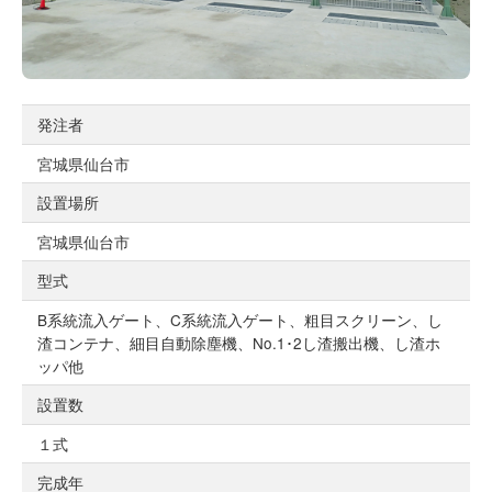
発注者
宮城県仙台市
設置場所
宮城県仙台市
型式
B系統流入ゲート、C系統流入ゲート、粗目スクリーン、し
渣コンテナ、細目自動除塵機、No.1･2し渣搬出機、し渣ホ
ッパ他
設置数
１式
完成年