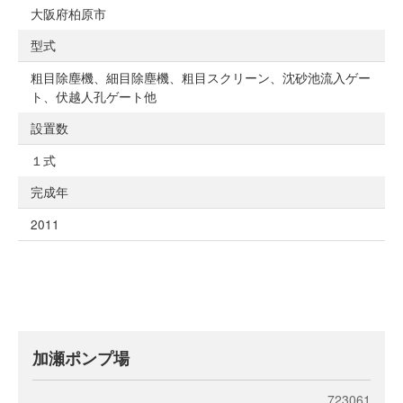
大阪府柏原市
型式
粗目除塵機、細目除塵機、粗目スクリーン、沈砂池流入ゲー
ト、伏越人孔ゲート他
設置数
１式
完成年
2011
加瀬ポンプ場
723061