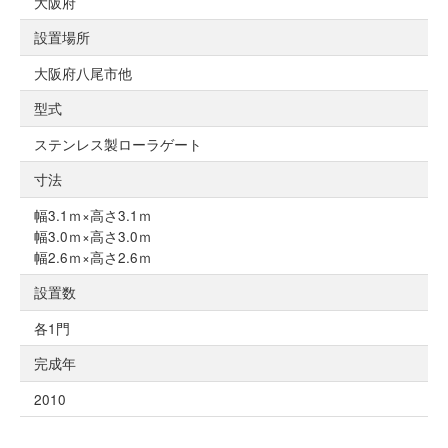
大阪府
設置場所
大阪府八尾市他
型式
ステンレス製ローラゲート
寸法
幅3.1ｍ×高さ3.1ｍ
幅3.0ｍ×高さ3.0ｍ
幅2.6ｍ×高さ2.6ｍ
設置数
各1門
完成年
2010