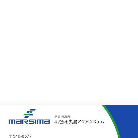
面降下全面掻揚方式）
立坑大深度ゲート
〒540-8577