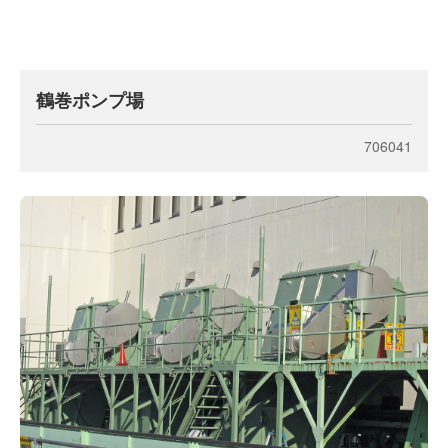
鶴巻ポンプ場
706041