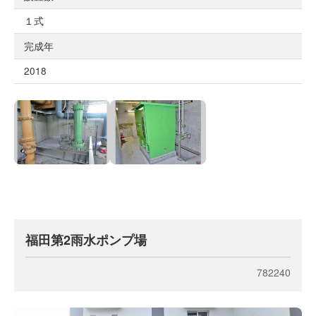
１式
完成年
2018
福田第2雨水ポンプ場
782240