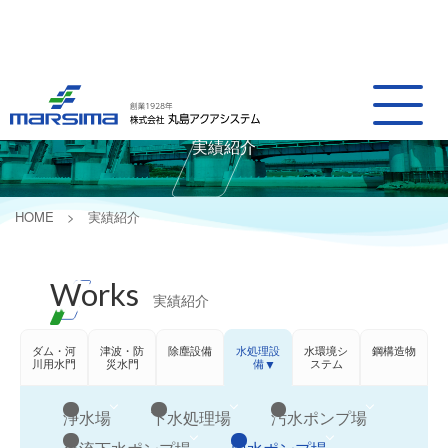
Works
実績紹介
HOME
実績紹介
Works
実績紹介
ダム・河
津波・防
除塵設備
水処理設
水環境シ
鋼構造物
川用水門
災水門
備
ステム
浄水場
下水処理場
汚水ポンプ場
合流下水ポンプ場
雨水ポンプ場