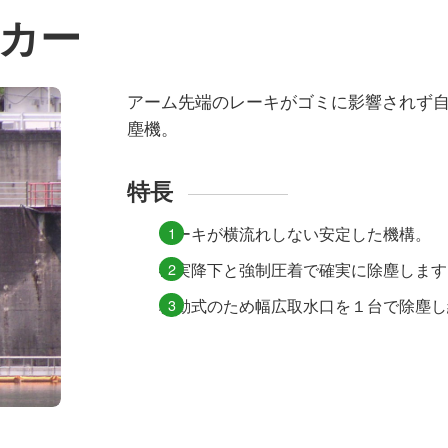
カー
アーム先端のレーキがゴミに影響されず
塵機。
特長
レーキが横流れしない安定した機構。
確実降下と強制圧着で確実に除塵します
移動式のため幅広取水口を１台で除塵し