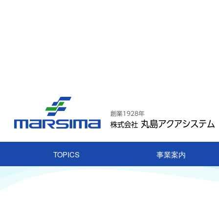
TOPICS
事業案内
HOME
企業情報
鋼構造物
水圧鉄管・分岐管