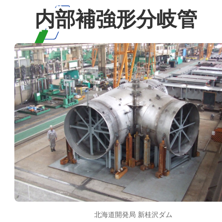
内部補強形分岐管
北海道開発局 新桂沢ダム