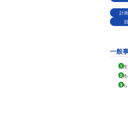
計
一般
女性
女性
こち