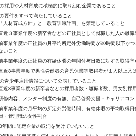
の採用や人材育成に積極的に取り組む企業であること
の要件をすべて満たしていること
「人材育成方針」と「教育訓練計画」を策定していること
直近３事業年度の新卒者などの正社員として就職した人の離職率
前事業年度の正社員の月平均所定外労働時間が20時間以下かつ
ないこと
前事業年度の正社員の有給休暇の年間付与日数に対する取得率が
直近3事業年度で男性労働者の育児休業等取得者が１人以上又は
の青少年雇用情報について公表していること
直近3事業年度の新卒者などの採用者数・離職者数、男女別採
研修内容、メンター制度の有無、自己啓発支援・キャリアコン
前事業年度の月平均の所定外労働時間、有給休暇の平均取得日
員・管理職の女性割合
3年間に認定企業の取消を受けていないこと
3年間に認定基準を満たさなくなったことによって認定を辞退