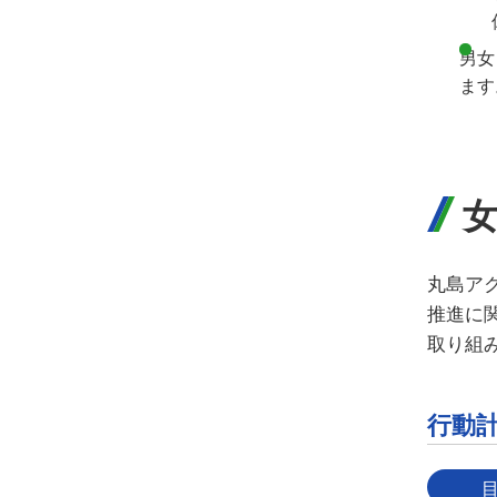
男女
ます
丸島ア
推進に
取り組
行動