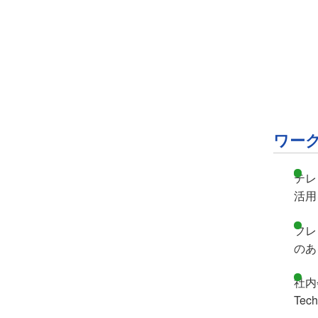
ワー
テレ
活用
フレ
のあ
社内会
Te